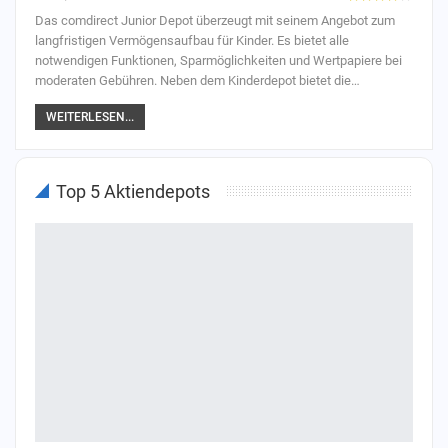
Das comdirect Junior Depot überzeugt mit seinem Angebot zum
langfristigen Vermögensaufbau für Kinder. Es bietet alle
notwendigen Funktionen, Sparmöglichkeiten und Wertpapiere bei
moderaten Gebühren. Neben dem Kinderdepot bietet die…
WEITERLESEN...
Top 5 Aktiendepots