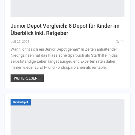
Junior Depot Vergleich: 8 Depot für Kinder im
Überblick inkl. Ratgeber
Juli 29, 2025
14
Wann lohnt sich ein Junior Depot genau? In Zeiten anhaltender
Niedrigzinsen hat das klassische Sparbuch als Starthilfe in das
selbstständige Leben längst ausgedient. Experten raten daher
immer wieder zu ETF- und Fondssparplänen als rentable…
WEITERLESEN...
Kinderdepot