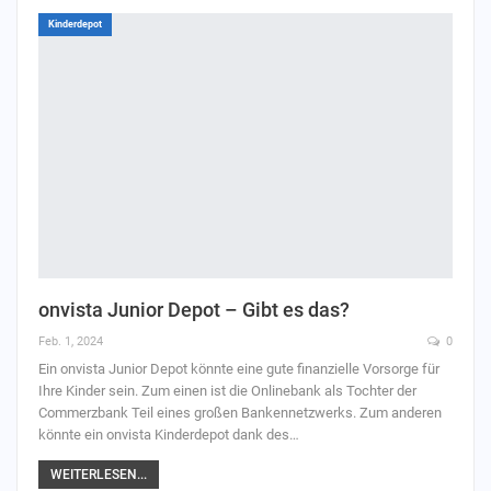
Kinderdepot
onvista Junior Depot – Gibt es das?
Feb. 1, 2024
0
Ein onvista Junior Depot könnte eine gute finanzielle Vorsorge für
Ihre Kinder sein. Zum einen ist die Onlinebank als Tochter der
Commerzbank Teil eines großen Bankennetzwerks. Zum anderen
könnte ein onvista Kinderdepot dank des…
WEITERLESEN...