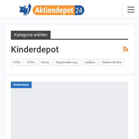
Kategorie wählen
Kinderdepot
CFDs
ETFs
Forex
Kryptowährung
Lexikon
Online-Broker
Kinderdepot