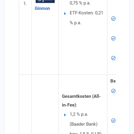
0,75 % p.a.
1.
und Roh
Ginmon
ETF-Kosten: 0,21
Portfol
% p.a.
Individu
Mindest
jederze
Depotb
Paribas
Besonderhe
Mindest
Gesamtkosten (All-
20.000 
in-Fee)
:
bzw. 50
1,2 % p.a.
Anlages
(Baader Bank)
Investin