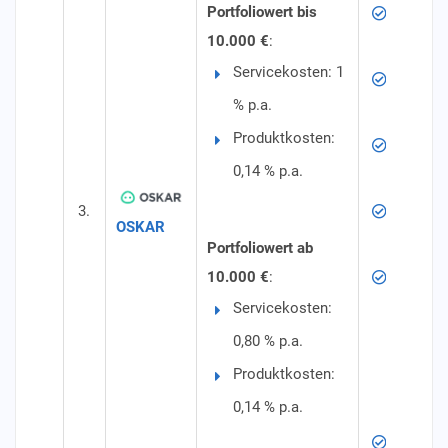
Anlagek
Portfoliowert bis
10.000 €
:
und ET
Servicekosten: 1
Profess
% p.a.
Vermög
Produktkosten:
5 Risik
0,14 % p.a.
Auswah
Rebalan
3.
OSKAR
automat
Portfoliowert ab
Keine E
10.000 €
:
Servicekosten:
Depotfü
0,80 % p.a.
Kontofü
Produktkosten:
Wertpap
0,14 % p.a.
Rebalan
Mindest