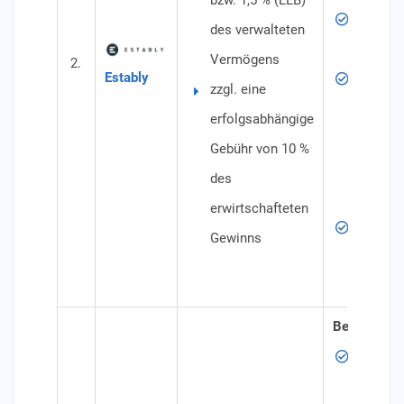
bzw. 1,5 % (LLB)
Anlagek
des verwalteten
und Anl
Vermögens
2.
Portfol
Estably
zzgl. eine
Vermöge
erfolgsabhängige
erfahre
Gebühr von 10 %
Portfol
des
verwalt
erwirtschafteten
Aktive
Gewinns
Vermög
von höc
Besonderhe
Mindest
25 € im