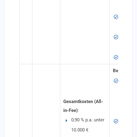
Schritte
Kontole
inklusiv
Mindest
jederze
Depotb
Besonderhe
Mindest
2.500 €
oder ei
Gesamtkosten (All-
in-Fee)
:
50 €
0,90 % p.a. unter
Anlagek
10.000 €
Rohstoff