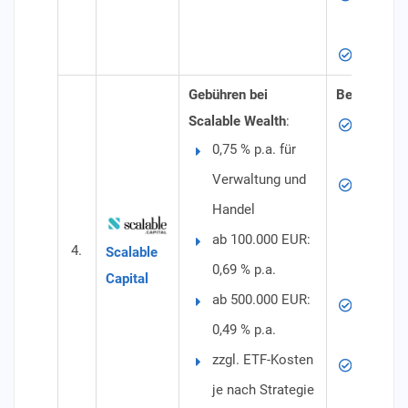
jederze
Depotb
Gebühren bei
Besonderhe
Scalable Wealth
:
Mehrere
0,75 % p.a. für
Strateg
Verwaltung und
Anlagek
Handel
Anleihe
ab 100.000 EUR:
Immobil
4.
Scalable
0,69 % p.a.
Geldma
Capital
ab 500.000 EUR:
Laufend
0,49 % p.a.
Portfol
zzgl. ETF-Kosten
Breit di
je nach Strategie
Portfol