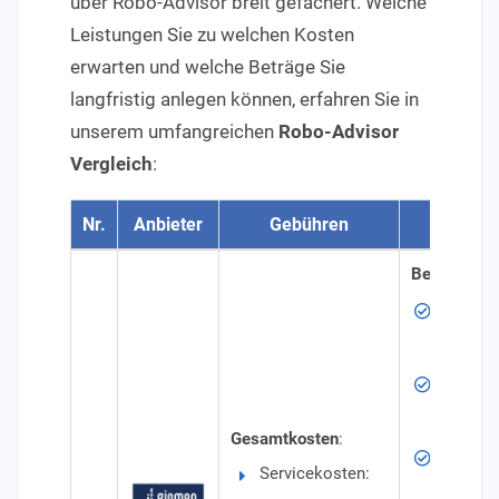
über Robo-Advisor breit gefächert. Welche
Leistungen Sie zu welchen Kosten
erwarten und welche Beträge Sie
langfristig anlegen können, erfahren Sie in
unserem umfangreichen
Robo-Advisor
Vergleich
:
Nr.
Anbieter
Gebühren
Beso
Besonderhe
Einzahl
zu 1.00
Anlages
antizykl
Gesamtkosten
:
Anlagek
Servicekosten:
Anleihe