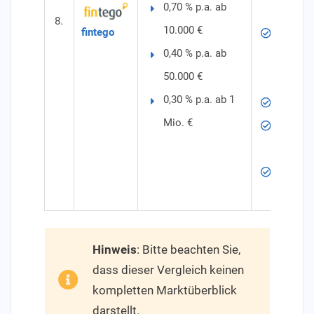
0,70 % p.a. ab
gestreu
8.
10.000 €
Laufen
fintego
0,40 % p.a. ab
und Opt
50.000 €
Anlages
0,30 % p.a. ab 1
Profess
Mio. €
Mindest
jederze
Vermöge
Depotfü
Hinweis
: Bitte beachten Sie,
dass dieser Vergleich keinen
kompletten Marktüberblick
darstellt.