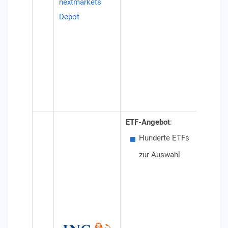
nextmarkets
(oh
Depot
Ein
han
Ord
Spa
nic
ETF-Angebot
:
Besond
Hunderte ETFs
Akt
zur Auswahl
iSh
Inv
Konditi
Dep