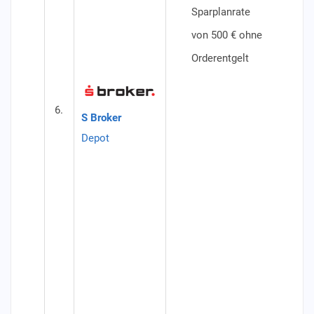
Sparplanrate
Konditi
von 500 € ohne
Dep
Orderentgelt
ein
Spa
6.
Ver
S Broker
10.
Depot
Dep
am 
Spa
Dek
Spa
ans
der