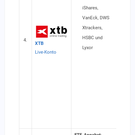
min
iShares,
Ein
VanEck, DWS
Tag
Xtrackers,
Ein
HSBC und
4.
Kom
XTB
Lyxor
verk
Live-Konto
mon
100
Tra
Kom
10 
Spa
nic