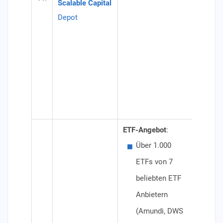
Scalable Capital
PRI
Depot
kos
Ein
Tar
Spa
Spar
Mod
ETF-Angebot
:
Besond
Über 1.000
Kei
ETFs von 7
kei
beliebten ETF
Fre
Anbietern
kei
(Amundi, DWS
Konditi