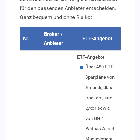
für den passenden Anbieter entscheiden.
Ganz bequem und ohne Risiko:
Broker /
Nr.
ETF-Angebot
Beson
Anbieter
ETF-Angebot
:
Besond
Über 480 ETF-
Für
Sparpläne von
aus
Amundi, db x-
Sta
trackers, und
Par
Lyxor sowie
Amu
von BNP
Ord
Paribas Asset
Min
Management
Bör