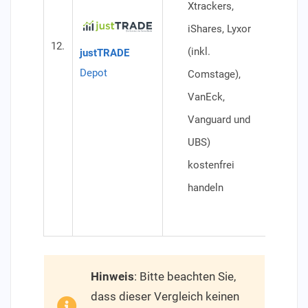
Xtrackers,
Dep
iShares, Lyxor
(oh
12.
(inkl.
justTRADE
Ein
Depot
Comstage),
ETF
VanEck,
€ O
Vanguard und
Min
UBS)
500
kostenfrei
sin
handeln
Spa
Ang
Hinweis
: Bitte beachten Sie,
dass dieser Vergleich keinen