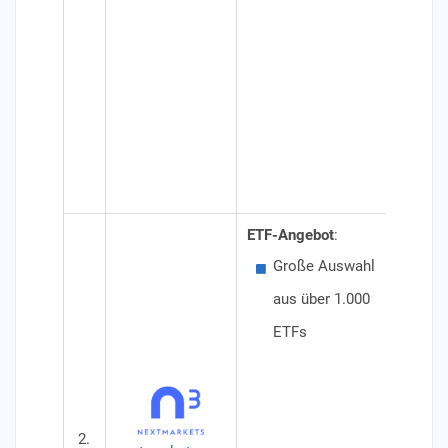
Spa
tra
Par
ans
Spa
Aus
ETF-Angebot
:
Besond
Große Auswahl
Von
aus über 1.000
Bör
ETFs
kos
Ana
Konditi
2.
Dep