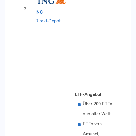
(oh
3.
Ein
ING
geb
Direkt-Depot
ab 
1.0
Spa
ETF
ans
Aus
ETF-Angebot
:
Besond
Über 200 ETFs
For
aus aller Welt
Konditi
ETFs von
Dep
Amundi,