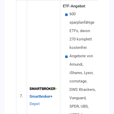
ETF-Angebot
:
Besond
600
Ang
sparplanfähige
iSh
ETFs, davon
DWS
270 komplett
SPD
kostenfrei
DEK
Angebote von
Konditi
Amundi,
Dep
iShares, Lyxor,
(oh
comstage,
Ein
DWS Xtrackers,
Get
7.
Smartbroker+
Vanguard,
Lan
Depot
SPDR, UBS,
500