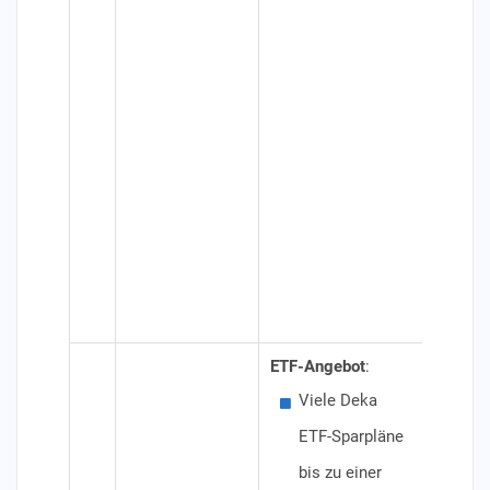
3,90
Ord
Ein
Ein
Kau
Tra
Bör
Spa
im 
ETF-Angebot
:
Besond
Viele Deka
"Be
ETF-Sparpläne
Spa
bis zu einer
48/