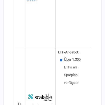
Dep
(oh
Ein
Anl
Spa
Ang
ETF-Angebot
:
Besond
Über 1.300
ETF
ETFs als
mög
Sparplan
Konditi
verfügbar
Dep
(oh
PRI
11.