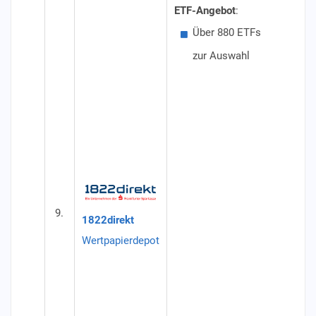
ETF-Angebot
:
Besond
Über 880 ETFs
Übe
zur Auswahl
Konditi
Dep
ein
mon
Wer
Fre
12 
9.
1822direkt
Aus
Wertpapierdepot
Spa
Ein
Anl