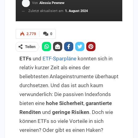
Von
Alessia Pewnew
Zuletzt aktualisiert am
1. August 2024
2.779
0
Teilen
ETFs
und
ETF-Sparpläne
konnten sich in
relativ kurzer Zeit als eines der
beliebtesten Anlageinstrumente überhaupt
durchsetzen. Und das ist auch kaum
verwunderlich: Die passiven Indexfonds
bieten eine
hohe Sicherheit
,
garantierte
Renditen
und
geringe Risiken
. Doch wie
können ETFs so viele Vorteile in sich
vereinen? Oder gibt es einen Haken?