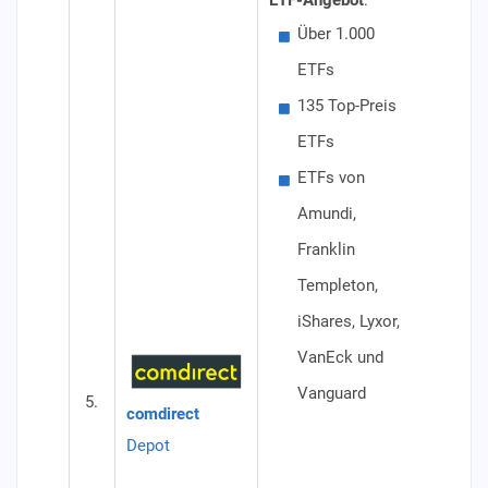
ETF-Angebot
:
Besond
Über 1.000
"ET
ETFs
ETF
135 Top-Preis
Konditi
ETFs
Dep
ETFs von
reg
Amundi,
den
Franklin
ein
Templeton,
Top
iShares, Lyxor,
aus
VanEck und
von
Vanguard
5.
Tem
comdirect
Van
Depot
den