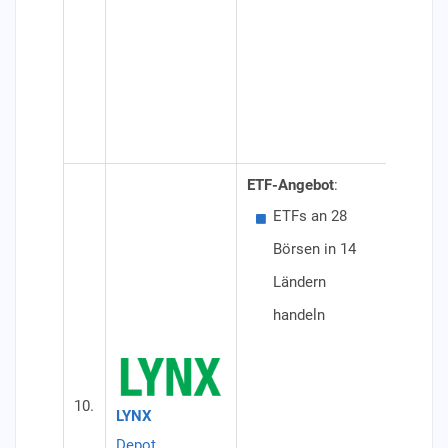
max
Spa
Spar
Aus
Kei
ETF-Angebot
:
Besond
ETFs an 28
ETF
Börsen in 14
Fon
Ländern
(iS
handeln
Com
Sec
Emi
10.
LYNX
Konditi
Depot