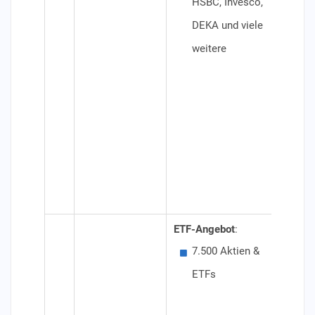
HSBC, Invesco,
4 €
DEKA und viele
Ord
weitere
wei
Bör
Spa
Spa
imm
0,2
(mi
ETF-Angebot
:
Besond
7.500 Aktien &
1.3
ETFs
ETF
Konditi