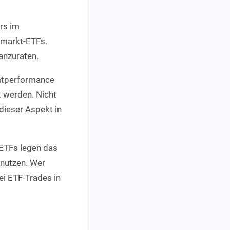
ers im
dmarkt-ETFs.
anzuraten.
amtperformance
 werden. Nicht
 dieser Aspekt in
 ETFs legen das
 nutzen. Wer
ei ETF-Trades in