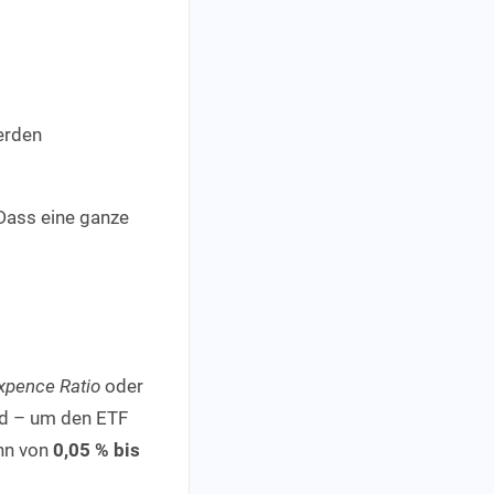
erden
Dass eine ganze
Expence Ratio
oder
rd – um den ETF
ann von
0,05 % bis