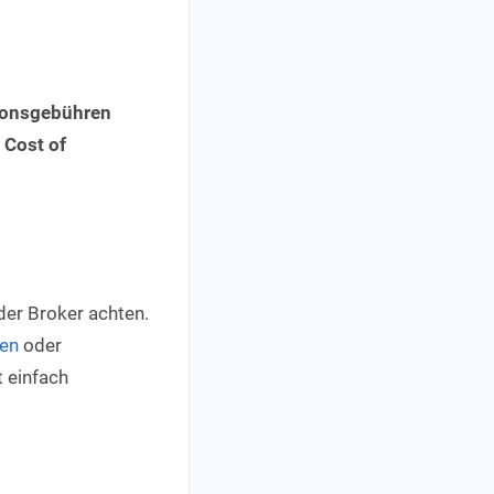
ionsgebühren
 Cost of
der Broker achten.
en
oder
t einfach