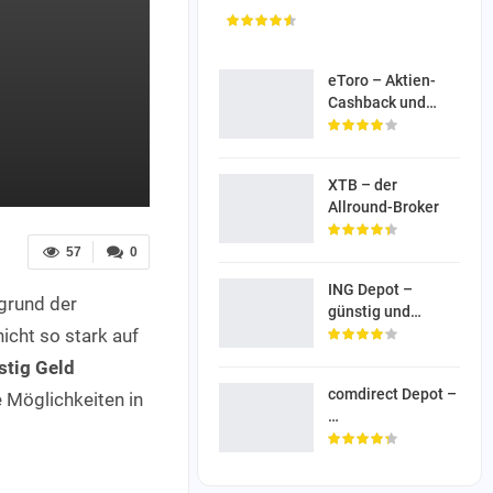
eToro – Aktien-
Cashback und…
XTB – der
Allround-Broker
57
0
ING Depot –
grund der
günstig und…
nicht so stark auf
stig Geld
comdirect Depot –
e Möglichkeiten in
…